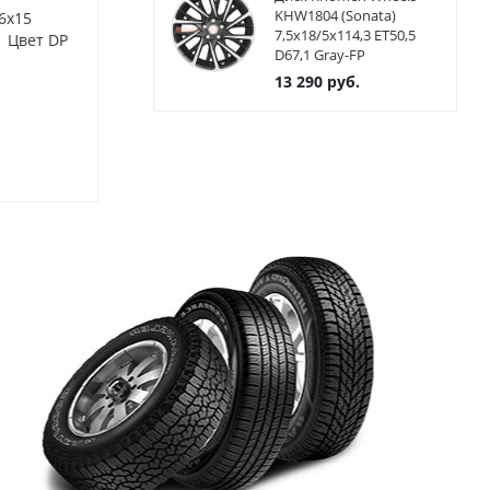
KHW1804 (Sonata)
6x15
Диски NEO 537 6x15 5x112
Диски NEO 54
7,5x18/5x114,3 ET50,5
1 Цвет DP
ET38 ЦО57.1 цвет BD
ET40 ЦО57.1 
D67,1 Gray-FP
13 290
руб.
Нет в наличии
Нет в нал