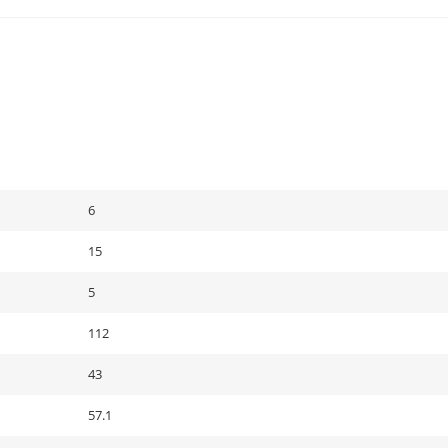
6
15
5
112
43
57.1