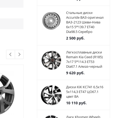
Стальные диски
Accuride ВАЗ-оригинал
ВАЗ-2123 Шеви-Нива
6x15 5*139.7 ET40
Dia98.5 Серебро
2 500
руб.
Легкосплавные диски
Remain Kia Ceed (R185)
7x17 5*114.3 ET53
Dia67.1 Алмаз-черный
9 620
руб.
Диски KiK КС741 6.5x16
5x114,3 ET47 ЦО67.1
цвет BA
10 110
руб.
Диск Khomen Wheels