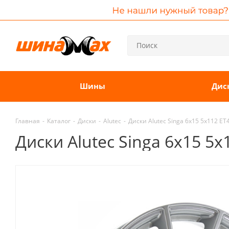
Шины
Дис
Главная
-
Каталог
-
Диски
-
Alutec
-
Диски Alutec Singa 6x15 5x112 ET
Диски Alutec Singa 6x15 5x