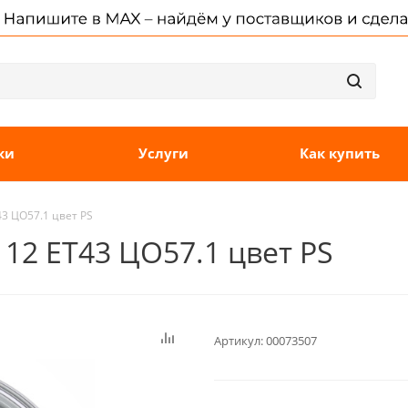
ки
Услуги
Как купить
43 ЦО57.1 цвет PS
112 ET43 ЦО57.1 цвет PS
Артикул:
00073507