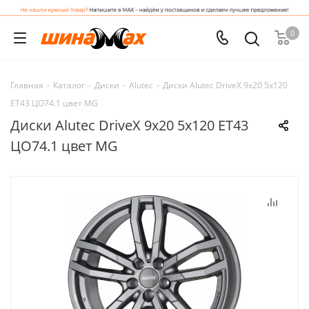
0
Главная
-
Каталог
-
Диски
-
Alutec
-
Диски Alutec DriveX 9x20 5x120
ET43 ЦО74.1 цвет MG
Диски Alutec DriveX 9x20 5x120 ET43
ЦО74.1 цвет MG