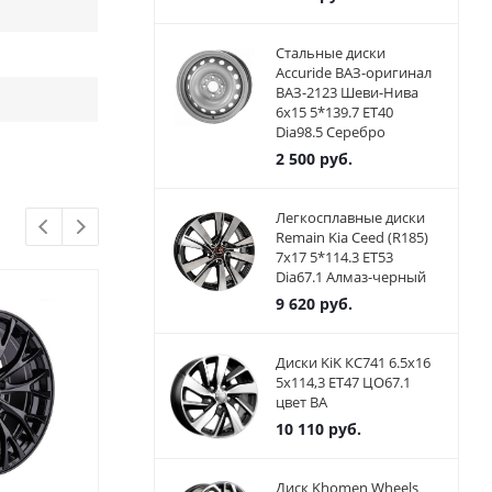
Стальные диски
Accuride ВАЗ-оригинал
ВАЗ-2123 Шеви-Нива
6x15 5*139.7 ET40
Dia98.5 Серебро
2 500
руб.
Легкосплавные диски
Remain Kia Ceed (R185)
7x17 5*114.3 ET53
Dia67.1 Алмаз-черный
9 620
руб.
Диски KiK КС741 6.5x16
5x114,3 ET47 ЦО67.1
цвет BA
10 110
руб.
Диск Khomen Wheels