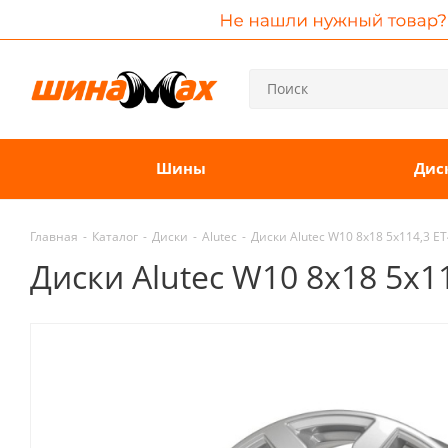
Шины
Дис
Главная
-
Каталог
-
Диски
-
Alutec
-
Диски Alutec W10 8x18 5x114,3 ET4
Диски Alutec W10 8x18 5x11