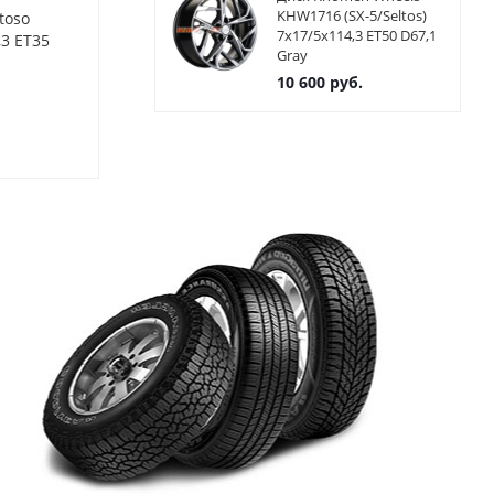
KHW1716 (SX-5/Seltos)
toso
Диски Advanti Fastoso
Диски Advanti
7x17/5x114,3 ET50 D67,1
,3 ET35
ML537 8x18 5x114,3 ET35
ML537 8x18 5
Gray
ЦО67,1 Цвет MQSU
ЦО67,1 Цвет
10 600
руб.
Нет в наличии
Нет в нал