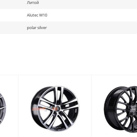
Литой
Alutec W10
polar silver