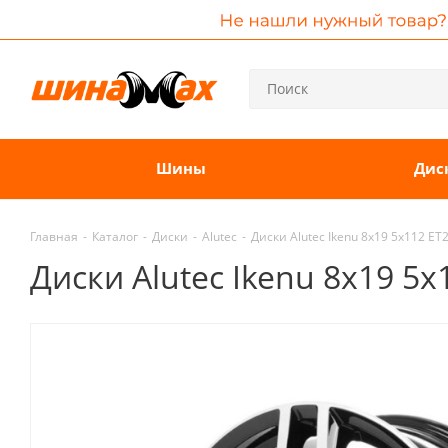
Шины
Дис
Главная
-
Каталог
-
Диски
-
Alutec
-
Диски Alutec Ikenu 8x19 5x112 E
Диски Alutec Ikenu 8x19 5