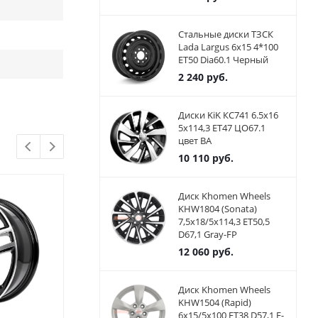
Стальные диски ТЗСК
Lada Largus 6x15 4*100
ET50 Dia60.1 Черный
2 240
руб.
Диски KiK КС741 6.5x16
5x114,3 ET47 ЦО67.1
цвет BA
10 110
руб.
Диск Khomen Wheels
KHW1804 (Sonata)
7,5x18/5x114,3 ET50,5
D67,1 Gray-FP
12 060
руб.
Диск Khomen Wheels
KHW1504 (Rapid)
6x15/5x100 ET38 D57,1 F-