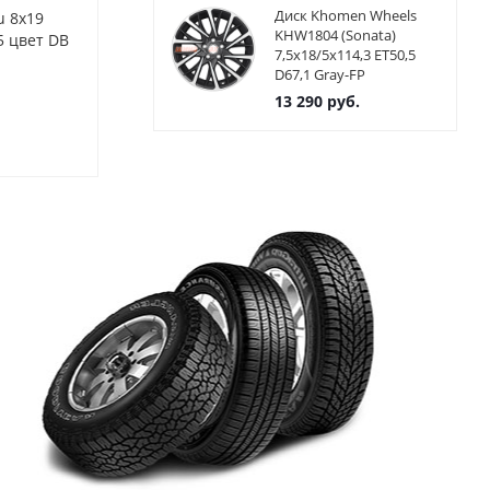
Диск Khomen Wheels
u 8x19
Диски Alutec Ikenu 8x19
Диски Alutec 
KHW1804 (Sonata)
5 цвет DB
5x112 ET20 ЦО66.5 цвет
5x112 ET20 Ц
7,5x18/5x114,3 ET50,5
DBFP
GFP
D67,1 Gray-FP
13 290
руб.
Нет в наличии
Нет в нал