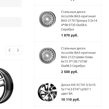
Стальные диски
Accuride ВАЗ-оригинал
ВАЗ-2170 Приора 5.5x14
4*98 ET35 Dia58.6
Серебро
1 870
руб.
Стальные диски
Accuride ВАЗ-оригинал
ВАЗ-2123 Шеви-Нива
6x15 5*139.7 ET40
Dia98.5 Серебро
2 500
руб.
Диски KiK КС741 6.5x16
5x114,3 ET47 ЦО67.1
цвет BA
10 110
руб.