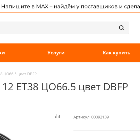
ки
Услуги
Как купить
T38 ЦО66.5 цвет DBFP
x112 ET38 ЦО66.5 цвет DBFP
Артикул:
00092139