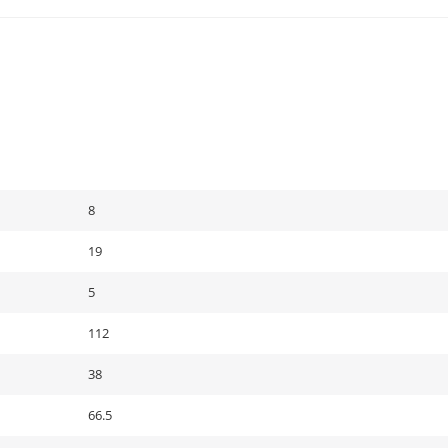
8
19
5
112
38
66.5