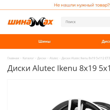
Шины
Дис
Главная
-
Каталог
-
Диски
-
Alutec
-
Диски Alutec Ikenu 8x19 5x112 E
Диски Alutec Ikenu 8x19 5