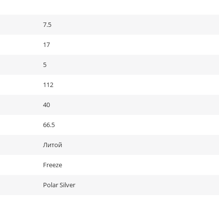
7.5
17
5
112
40
66.5
Литой
Freeze
Polar Silver