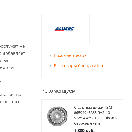
рослужат не
о добавляет
Похожие товары
и за
Все товары бренда Alutec
ного и
м.
Рекомендуем
ытания на
х быстро
Стальные диски ТЗСК
86594945865 ВАЗ-10
5.5x14 4*98 ET35 Dia58.6
Серо-зеленый
1 800
руб.