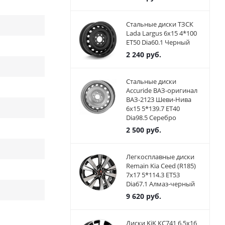
Стальные диски ТЗСК
Lada Largus 6x15 4*100
ET50 Dia60.1 Черный
2 240
руб.
Стальные диски
Accuride ВАЗ-оригинал
ВАЗ-2123 Шеви-Нива
6x15 5*139.7 ET40
Dia98.5 Серебро
2 500
руб.
Легкосплавные диски
Remain Kia Ceed (R185)
7x17 5*114.3 ET53
Dia67.1 Алмаз-черный
9 620
руб.
Диски KiK КС741 6.5x16