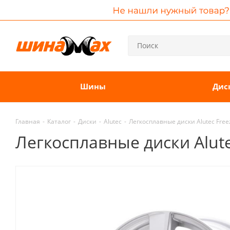
Шины
Дис
Главная
-
Каталог
-
Диски
-
Alutec
-
Легкосплавные диски Alutec Freeze
Легкосплавные диски Alutec