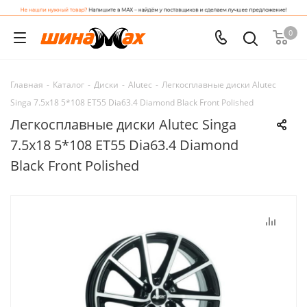
0
Главная
-
Каталог
-
Диски
-
Alutec
-
Легкосплавные диски Alutec
Singa 7.5x18 5*108 ET55 Dia63.4 Diamond Black Front Polished
Легкосплавные диски Alutec Singa
7.5x18 5*108 ET55 Dia63.4 Diamond
Black Front Polished