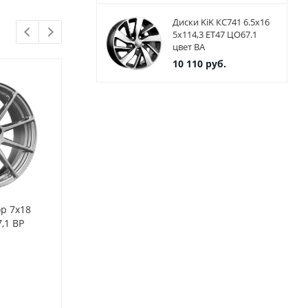
Диски KiK КС741 6.5x16
5x114,3 ET47 ЦО67.1
цвет BA
10 110
руб.
ор 7x18
Диски KiK KS-655 7x18
Диски KiK KS
,1 BP
5x114,3 ET35 ЦО67.1 цвет
5x114,3 ET38
BA
BA
Нет в наличии
Нет в нал