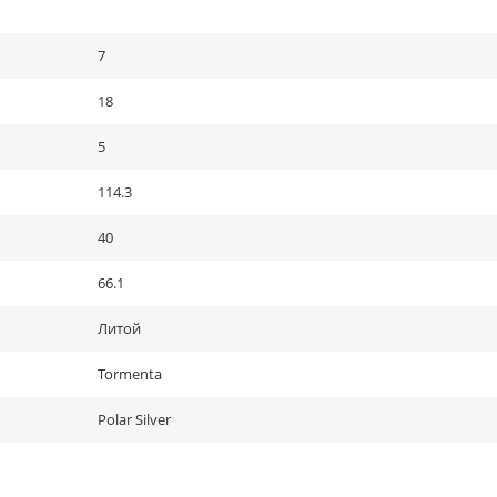
7
18
5
114.3
40
66.1
Литой
Tormenta
Polar Silver