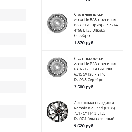
Стальные диски
Accuride ВАЗ-оригинал
ВАЗ-2170 Приора 5.5x14
4*98 ET35 Dia58.6
Серебро
1 870
руб.
Стальные диски
Accuride ВАЗ-оригинал
ВАЗ-2123 Шеви-Нива
6x15 5*139.7 ET40
Dia98.5 Серебро
2 500
руб.
Легкосплавные диски
Remain Kia Ceed (R185)
7x17 5*114.3 ET53
Dia67.1 Алмаз-черный
9 620
руб.