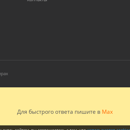
и
мрах
Для быстрого ответа пишите в
Max