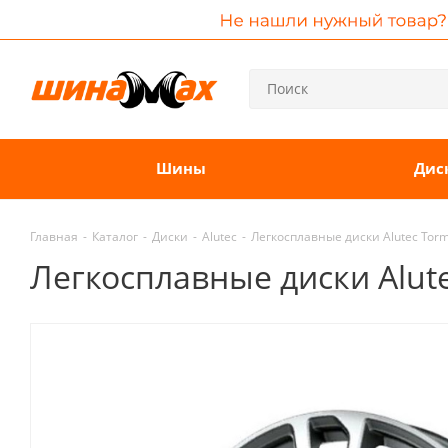
Шины
Дис
Главная
-
Каталог
-
Диски
-
Alutec
-
Легкосплавные диски Alutec Torme
Легкосплавные диски Alutec