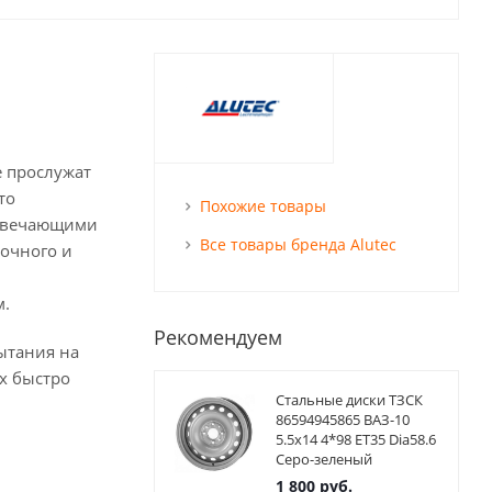
е прослужат
то
Похожие товары
отвечающими
Все товары бренда Alutec
рочного и
м.
Рекомендуем
ытания на
х быстро
Стальные диски ТЗСК
86594945865 ВАЗ-10
5.5x14 4*98 ET35 Dia58.6
Серо-зеленый
1 800
руб.