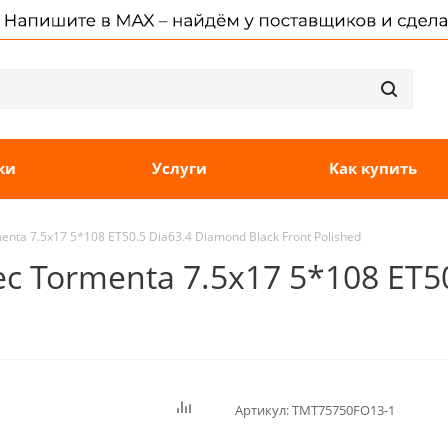
ки
Услуги
Как купить
nta 7.5x17 5*108 ET50.5 Dia63.4 Diamond Black Front Polished
c Tormenta 7.5x17 5*108 ET5
Артикул:
TMT75750FO13-1