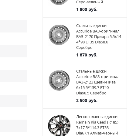
Серо-зеленый
1 800
руб.
Стальные диски
Accuride ВАЗ-оригинал
ВАЗ-2170 Приора 5.5x14
4*98 ET35 Dia58.6
Серебро
1 870
руб.
Стальные диски
Accuride ВАЗ-оригинал
ВАЗ-2123 Шеви-Нива
6x15 5*139.7 ET40
Dia98.5 Серебро
2 500
руб.
Легкосплавные диски
Remain Kia Ceed (R185)
7x17 5*114.3 ET53
Dia67.1 Алмаз-черный