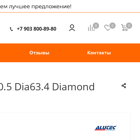
0
0
0
+7 903 800-89-80
Отзывы
Контакты
0.5 Dia63.4 Diamond