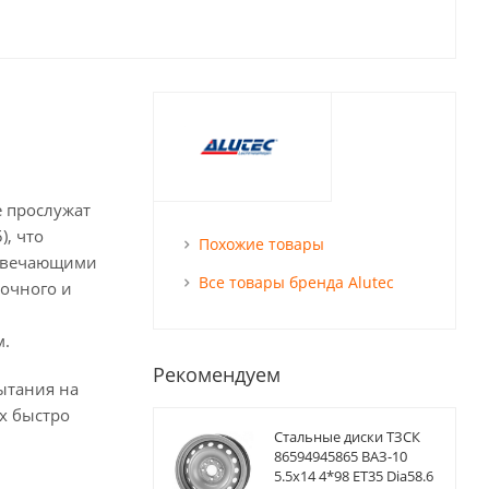
е прослужат
), что
Похожие товары
отвечающими
Все товары бренда Alutec
рочного и
м.
Рекомендуем
ытания на
х быстро
Стальные диски ТЗСК
86594945865 ВАЗ-10
5.5x14 4*98 ET35 Dia58.6