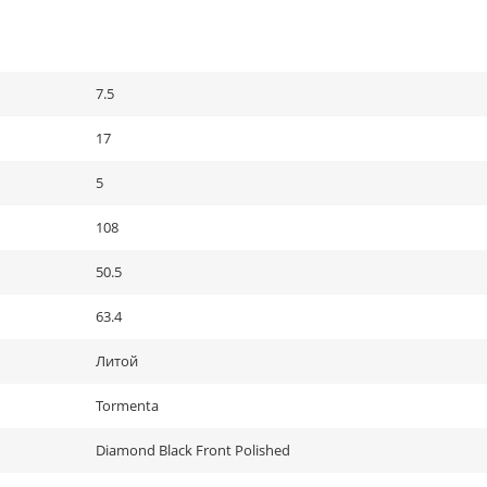
7.5
17
5
108
50.5
63.4
Литой
Tormenta
Diamond Black Front Polished