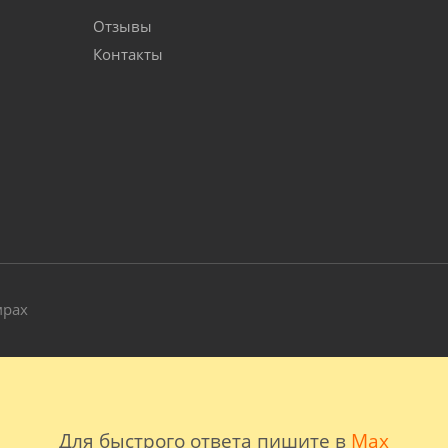
Отзывы
Контакты
и
мрах
Для быстрого ответа пишите в
Max