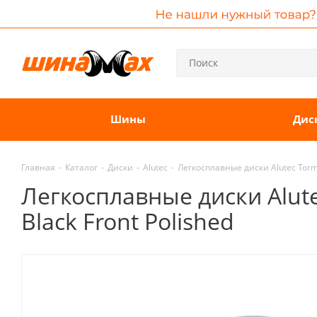
Шины
Дис
Главная
-
Каталог
-
Диски
-
Alutec
-
Легкосплавные диски Alutec Torme
Легкосплавные диски Alute
Black Front Polished