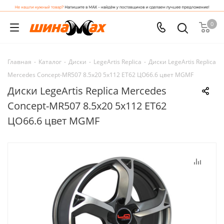
0
Главная
-
Каталог
-
Диски
-
LegeArtis Replica
-
Диски LegeArtis Replica
Mercedes Concept-MR507 8.5x20 5x112 ET62 ЦО66.6 цвет MGMF
Диски LegeArtis Replica Mercedes
Concept-MR507 8.5x20 5x112 ET62
ЦО66.6 цвет MGMF