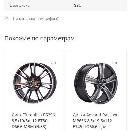
Цвет диска
GBU
?
Что означают эти цифры?
Похожие по параметрам
Диск FR replica B5396
Диски Advanti Raccoon
8,5x19/5x112 ET30
MP656 8,5x19 5x112
D66,6 MBM (№33)
ET45 ЦО66,6 Цвет