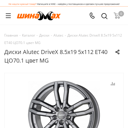
0
Главная
-
Каталог
-
Диски
-
Alutec
-
Диски Alutec DriveX 8.5x19 5x112
ET40 ЦО70.1 цвет MG
Диски Alutec DriveX 8.5x19 5x112 ET40
ЦО70.1 цвет MG