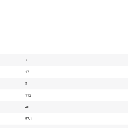
7
17
5
112
40
57,1