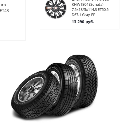
KHW1804 (Sonata)
ura
Диск Yamato Sidzuoka
Диск Yamato 
7,5x18/5x114,3 ET50,5
 ET43
(Y7225) 7x17/5x112 ET45
(Y7224) 7x17/
D67,1 Gray-FP
D57,1 GMRW(EP)
D57,1 BFP
13 290
руб.
Нет в наличии
Нет в нал