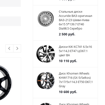
Стальные диски
Accuride ВАЗ-оригинал
ВАЗ-2123 Шеви-Нива
6x15 5*139.7 ET40
Dia98.5 Серебро
2 500
руб.
Диски KiK КС741 6.5x16
5x114,3 ET47 ЦО67.1
цвет BA
10 110
руб.
Диск Khomen Wheels
KHW1716 (SX-5/Seltos)
7x17/5x114,3 ET50 D67,1
Gray
10 600
руб.
Диск Khomen Wheels