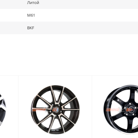
Литой
M61
BKF