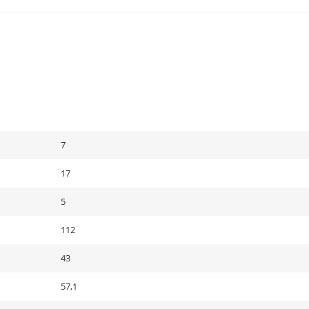
7
17
5
112
43
57,1