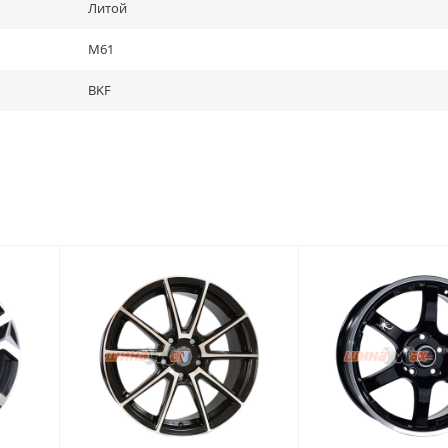
Литой
M61
BKF