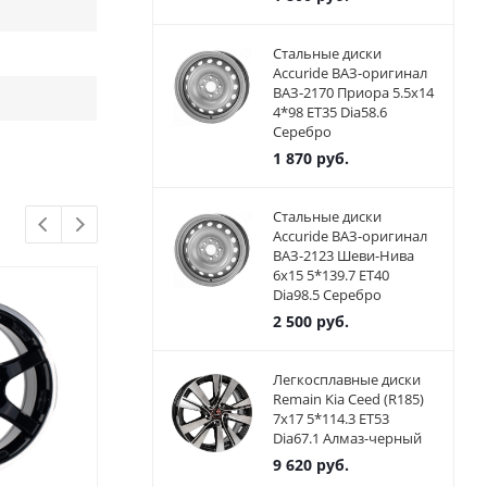
Стальные диски
Accuride ВАЗ-оригинал
ВАЗ-2170 Приора 5.5x14
4*98 ET35 Dia58.6
Серебро
1 870
руб.
Стальные диски
Accuride ВАЗ-оригинал
ВАЗ-2123 Шеви-Нива
6x15 5*139.7 ET40
Dia98.5 Серебро
2 500
руб.
Легкосплавные диски
Remain Kia Ceed (R185)
7x17 5*114.3 ET53
Dia67.1 Алмаз-черный
9 620
руб.