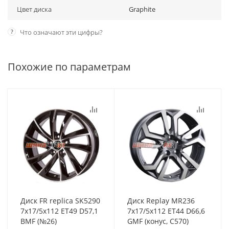
Цвет диска
Graphite
?
Что означают эти цифры?
Похожие по параметрам
Диск FR replica SK5290
Диск Replay MR236
7x17/5x112 ET49 D57,1
7x17/5x112 ET44 D66,6
BMF (№26)
GMF (конус, C570)