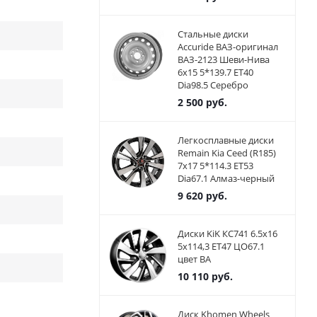
Стальные диски
Accuride ВАЗ-оригинал
ВАЗ-2123 Шеви-Нива
6x15 5*139.7 ET40
Dia98.5 Серебро
2 500
руб.
Легкосплавные диски
Remain Kia Ceed (R185)
7x17 5*114.3 ET53
Dia67.1 Алмаз-черный
9 620
руб.
Диски KiK КС741 6.5x16
5x114,3 ET47 ЦО67.1
цвет BA
10 110
руб.
Диск Khomen Wheels