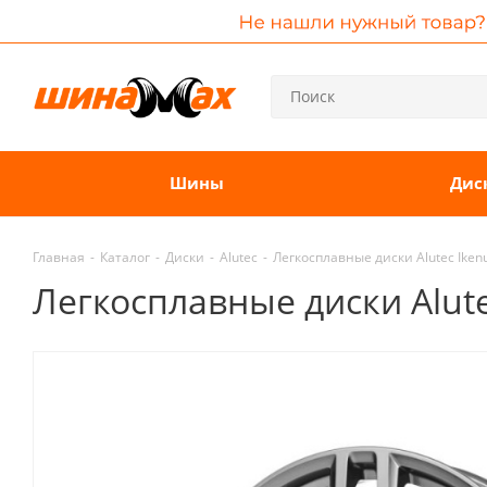
Шины
Дис
Главная
-
Каталог
-
Диски
-
Alutec
-
Легкосплавные диски Alutec Ikenu
Легкосплавные диски Alutec