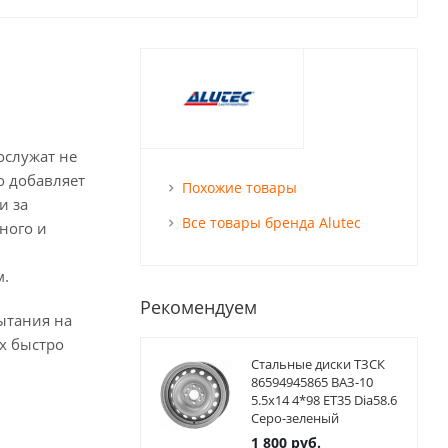
ослужат не
о добавляет
Похожие товары
и за
Все товары бренда Alutec
ного и
м.
Рекомендуем
ытания на
х быстро
Стальные диски ТЗСК
86594945865 ВАЗ-10
5.5x14 4*98 ET35 Dia58.6
Серо-зеленый
1 800
руб.