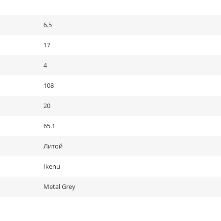
6.5
17
4
108
20
65.1
Литой
Ikenu
Metal Grey