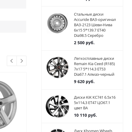
Стальные диски
Accuride ВАЗ-оригинал
ВАЗ-2123 Шеви-Нива
6x15 5*139.7 ET40
Dia98.5 Серебро
2 500
руб.
Легкосплавные диски
Remain Kia Ceed (R185)
7x17 5*114.3 ET53
Dia67.1 Алмаз-черный
9 620
руб.
Диски KiK КС741 6.5x16
5x114,3 ET47 ЦО67.1
цвет BA
10 110
руб.
Диск Khomen Wheels