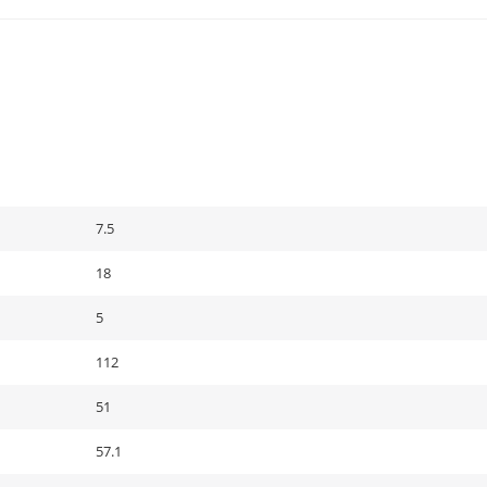
7.5
18
5
112
51
57.1