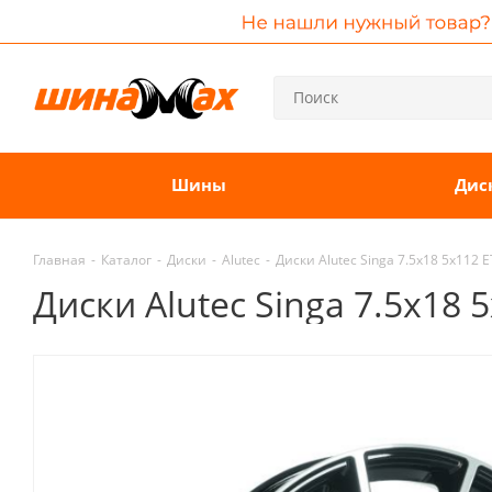
Шины
Дис
Главная
-
Каталог
-
Диски
-
Alutec
-
Диски Alutec Singa 7.5x18 5x112 
Диски Alutec Singa 7.5x18