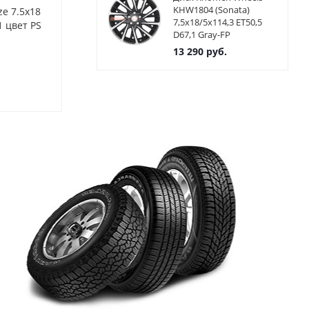
KHW1804 (Sonata)
ze 7.5x18
Диски Alutec Freeze 7.5x18
Диски Alutec 
7,5x18/5x114,3 ET50,5
1 цвет PS
5x112 ET45 ЦО66.5 цвет DB
5x112 ET45 Ц
D67,1 Gray-FP
DBFP
13 290
руб.
Нет в наличии
Нет в нал