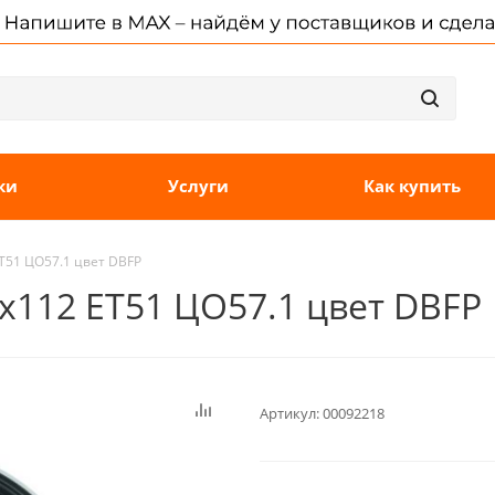
ки
Услуги
Как купить
ET51 ЦО57.1 цвет DBFP
 5x112 ET51 ЦО57.1 цвет DBFP
Артикул:
00092218