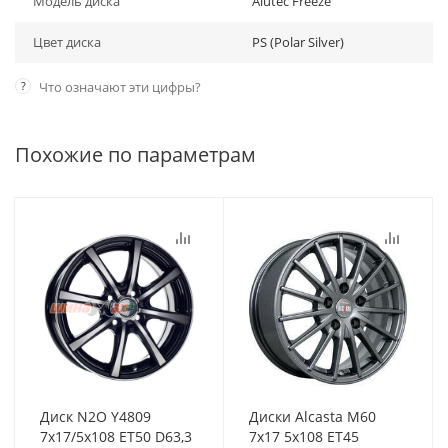
Модель диска
Alutec Freeze
Цвет диска
PS (Polar Silver)
?
Что означают эти цифры?
Похожие по параметрам
Диск N2O Y4809
Диски Alcasta M60
7x17/5x108 ET50 D63,3
7x17 5x108 ET45