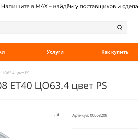
ки
Услуги
Как купить
0 ЦО63.4 цвет PS
08 ET40 ЦО63.4 цвет PS
Артикул:
00068209