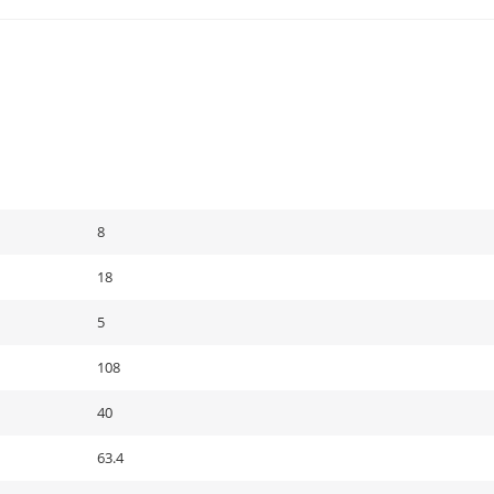
8
18
5
108
40
63.4