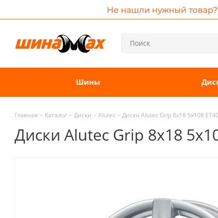
Шины
Дис
Главная
-
Каталог
-
Диски
-
Alutec
-
Диски Alutec Grip 8x18 5x108 ET4
Диски Alutec Grip 8x18 5x1