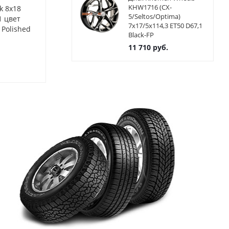
KHW1716 (CX-
k 8x18
Диски Alutec Tormenta
Диски Alutec
5/Seltos/Optima)
1 цвет
8x18 5x108 ET42 ЦО63.4
8x18 5x108 E
7x17/5x114,3 ET50 D67,1
 Polished
цвет DBFP
цвет DBFP
Black-FP
11 710
руб.
Нет в наличии
Нет в нал