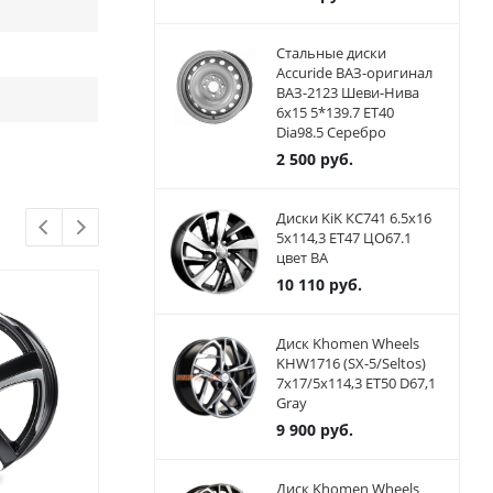
Стальные диски
Accuride ВАЗ-оригинал
ВАЗ-2123 Шеви-Нива
6x15 5*139.7 ET40
Dia98.5 Серебро
2 500
руб.
Диски KiK КС741 6.5x16
5x114,3 ET47 ЦО67.1
цвет BA
10 110
руб.
Диск Khomen Wheels
KHW1716 (SX-5/Seltos)
7x17/5x114,3 ET50 D67,1
Gray
9 900
руб.
Диск Khomen Wheels