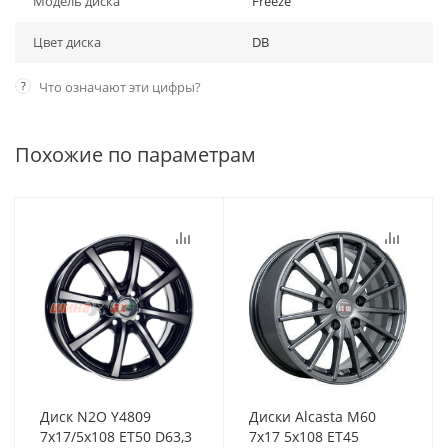
Модель диска
Freeze
Цвет диска
DB
?
Что означают эти цифры?
Похожие по параметрам
Диск N2O Y4809
Диски Alcasta M60
7x17/5x108 ET50 D63,3
7x17 5x108 ET45