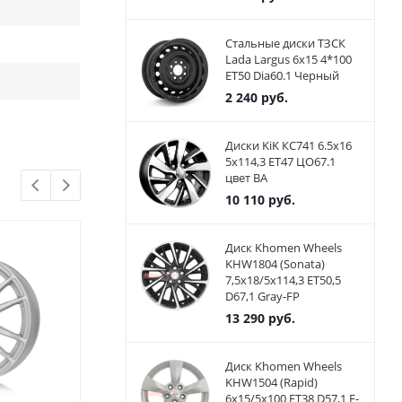
Стальные диски ТЗСК
Lada Largus 6x15 4*100
ET50 Dia60.1 Черный
2 240
руб.
Диски KiK КС741 6.5x16
5x114,3 ET47 ЦО67.1
цвет BA
10 110
руб.
Диск Khomen Wheels
KHW1804 (Sonata)
7,5x18/5x114,3 ET50,5
D67,1 Gray-FP
13 290
руб.
Диск Khomen Wheels
KHW1504 (Rapid)
6x15/5x100 ET38 D57,1 F-