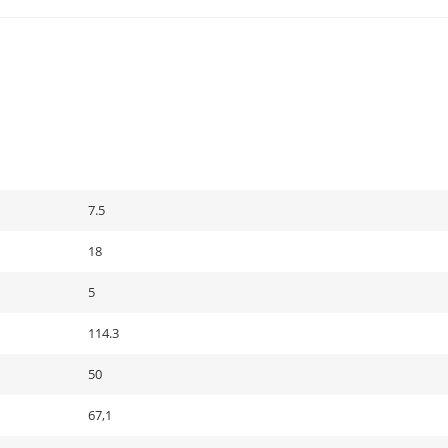
7.5
18
5
114.3
50
67,1