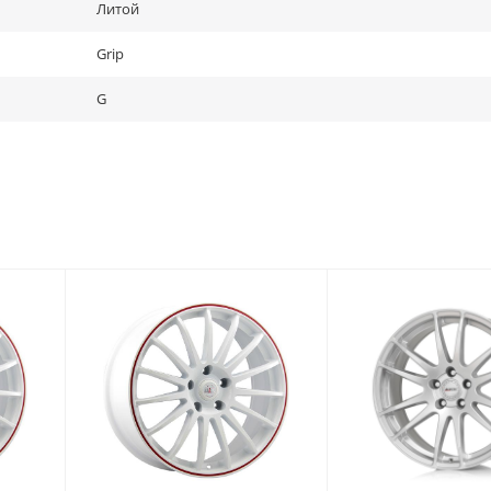
Литой
Grip
G