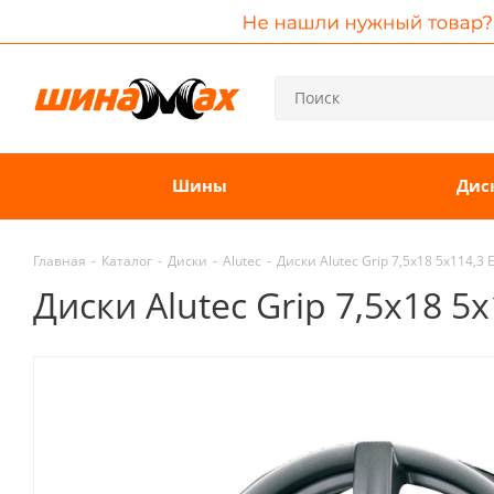
Шины
Дис
Главная
-
Каталог
-
Диски
-
Alutec
-
Диски Alutec Grip 7,5x18 5x114,3
Диски Alutec Grip 7,5x18 5