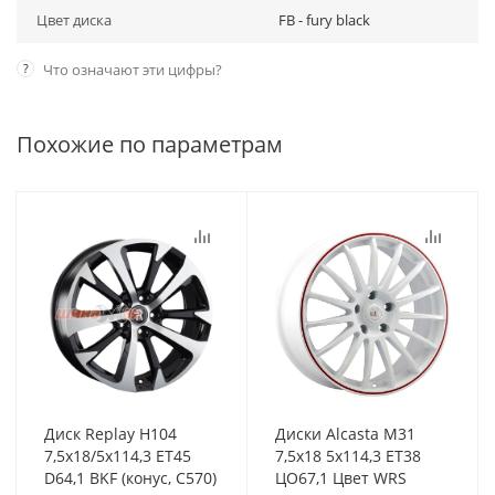
Цвет диска
FB - fury black
?
Что означают эти цифры?
Похожие по параметрам
Диск Replay H104
Диски Alcasta M31
7,5x18/5x114,3 ET45
7,5x18 5x114,3 ET38
D64,1 BKF (конус, C570)
ЦО67,1 Цвет WRS