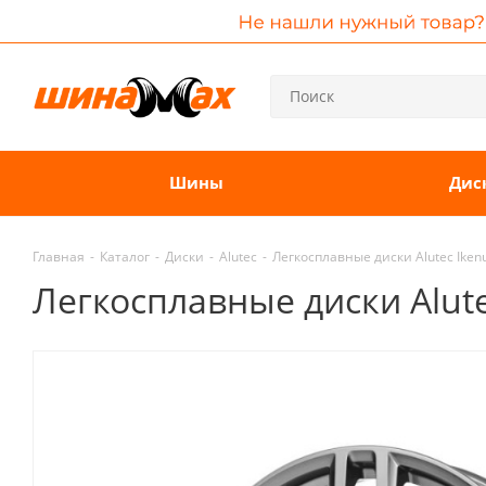
Шины
Дис
Главная
-
Каталог
-
Диски
-
Alutec
-
Легкосплавные диски Alutec Ikenu
Легкосплавные диски Alutec