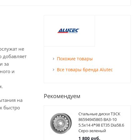
ослужат не
о добавляет
Похожие товары
и за
Все товары бренда Alutec
ного и
м.
Рекомендуем
ытания на
х быстро
Стальные диски ТЗСК
86594945865 ВАЗ-10
5.5x14 4*98 ET35 Dia58.6
Серо-зеленый
1 800
руб.