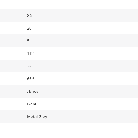
8.5
20
5
112
38
66.6
Литой
Ikenu
Metal Grey