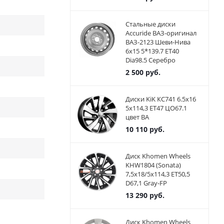
Стальные диски
Accuride ВАЗ-оригинал
ВАЗ-2123 Шеви-Нива
6x15 5*139.7 ET40
Dia98.5 Серебро
2 500
руб.
Диски KiK КС741 6.5x16
5x114,3 ET47 ЦО67.1
цвет BA
10 110
руб.
Диск Khomen Wheels
KHW1804 (Sonata)
7,5x18/5x114,3 ET50,5
D67,1 Gray-FP
13 290
руб.
Диск Khomen Wheels