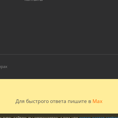
и
мрах
Для быстрого ответа пишите в
Max
ьзуясь сайтом, вы соглашаетесь с тем, что
используются cookie