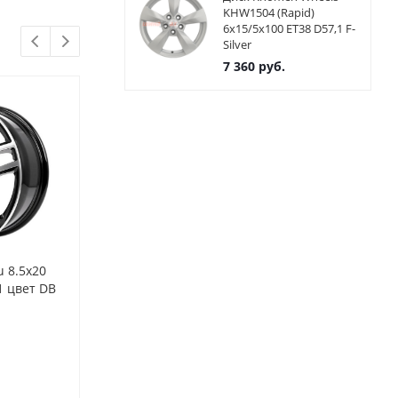
KHW1504 (Rapid)
6x15/5x100 ET38 D57,1 F-
Silver
7 360
руб.
u 8.5x20
Диски Alutec Ikenu 8.5x20
Диски Alutec 
1 цвет DB
5x112 ET45 ЦО57.1 цвет
5x112 ET45 Ц
GFP
MG
Нет в наличии
Нет в нал