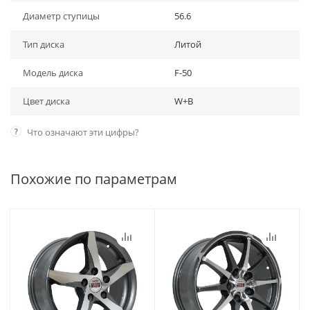
Диаметр ступицы
56.6
Тип диска
Литой
Модель диска
F-50
Цвет диска
W+B
?
Что означают эти цифры?
Похожие по параметрам