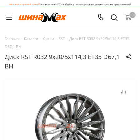
0
Главная
-
Каталог
-
Диски
-
RST
-
Диск RST R032 9x20/5x114,3 ET35
D67,1 BH
Диск RST R032 9x20/5x114,3 ET35 D67,1
BH