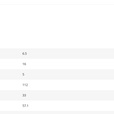
6.5
16
5
112
33
57.1