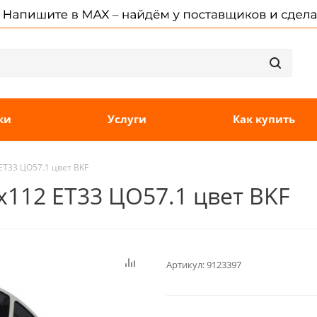
ки
Услуги
Как купить
 ET33 ЦО57.1 цвет BKF
5x112 ET33 ЦО57.1 цвет BKF
Артикул:
9123397