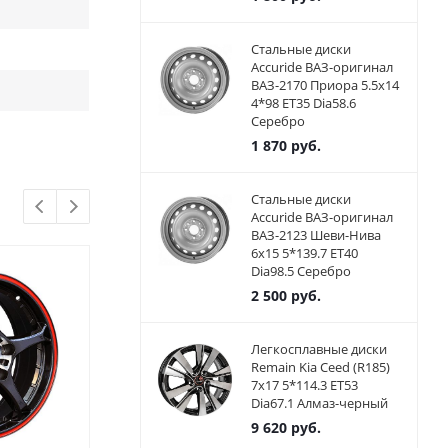
Стальные диски
Accuride ВАЗ-оригинал
ВАЗ-2170 Приора 5.5x14
4*98 ET35 Dia58.6
Серебро
1 870
руб.
Стальные диски
Accuride ВАЗ-оригинал
ВАЗ-2123 Шеви-Нива
6x15 5*139.7 ET40
Dia98.5 Серебро
2 500
руб.
Легкосплавные диски
Remain Kia Ceed (R185)
7x17 5*114.3 ET53
Dia67.1 Алмаз-черный
9 620
руб.