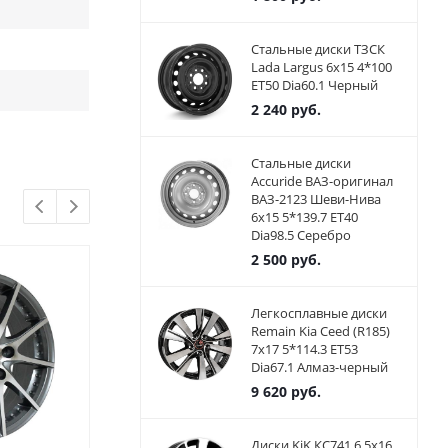
Стальные диски ТЗСК
Lada Largus 6x15 4*100
ET50 Dia60.1 Черный
2 240
руб.
Стальные диски
Accuride ВАЗ-оригинал
ВАЗ-2123 Шеви-Нива
6x15 5*139.7 ET40
Dia98.5 Серебро
2 500
руб.
Легкосплавные диски
Remain Kia Ceed (R185)
7x17 5*114.3 ET53
Dia67.1 Алмаз-черный
9 620
руб.
Диски KiK КС741 6.5x16