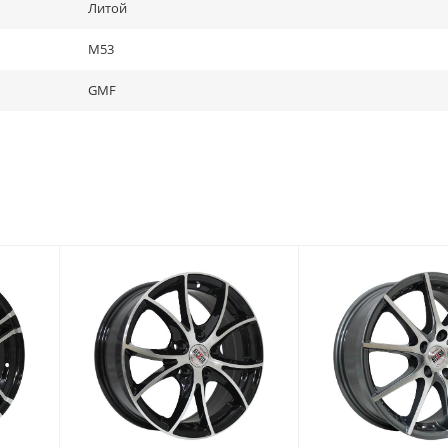
Литой
M53
GMF