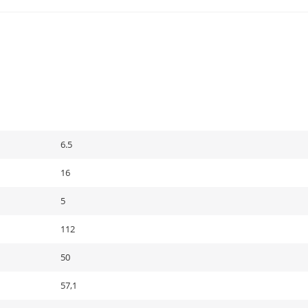
6.5
16
5
112
50
57,1