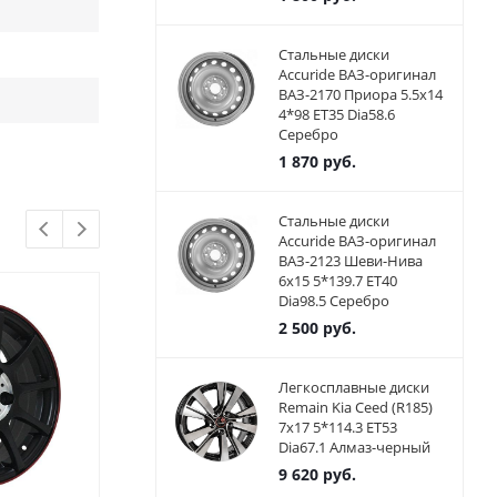
Стальные диски
Accuride ВАЗ-оригинал
ВАЗ-2170 Приора 5.5x14
4*98 ET35 Dia58.6
Серебро
1 870
руб.
Стальные диски
Accuride ВАЗ-оригинал
ВАЗ-2123 Шеви-Нива
6x15 5*139.7 ET40
Dia98.5 Серебро
2 500
руб.
Легкосплавные диски
Remain Kia Ceed (R185)
7x17 5*114.3 ET53
Dia67.1 Алмаз-черный
9 620
руб.