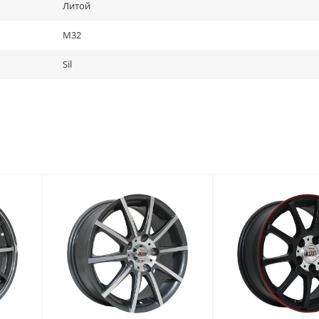
Литой
M32
Sil