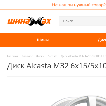
Шины
Дис
Главная
-
Каталог
-
Диски
-
Alcasta
-
Диск Alcasta M32 6x15/5x105 ET3
Диск Alcasta M32 6x15/5x10