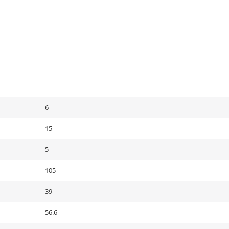
6
15
5
105
39
56.6