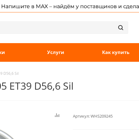
ки
Услуги
Как купить
9 D56,6 Sil
5 ET39 D56,6 Sil
Артикул:
WHS209245