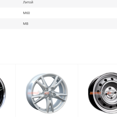
Литой
M60
MB