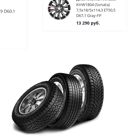
KHW1804 (Sonata)
Диск литой R16 6.5J
Диски Alcasta
7,5x18/5x114,3 ET50,5
39 D60,1
5x114.3/67.1 ET45 NEO 600
5x114,3 ET38
D67,1 Gray-FP
S N600-6516-671-5x1143-
GMF
13 290
руб.
45S
Нет в наличии
Нет в нал