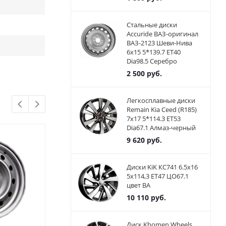
Стальные диски
Accuride ВАЗ-оригинал
ВАЗ-2123 Шеви-Нива
6x15 5*139.7 ET40
Dia98.5 Серебро
2 500
руб.
Легкосплавные диски
Remain Kia Ceed (R185)
7x17 5*114.3 ET53
Dia67.1 Алмаз-черный
9 620
руб.
Диски KiK КС741 6.5x16
5x114,3 ET47 ЦО67.1
цвет BA
10 110
руб.
Диск Khomen Wheels