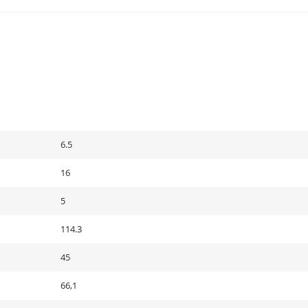
6.5
16
5
114.3
45
66,1