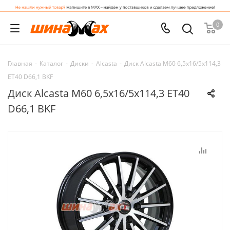
0
Главная
-
Каталог
-
Диски
-
Alcasta
-
Диск Alcasta M60 6,5x16/5x114,3
ET40 D66,1 BKF
Диск Alcasta M60 6,5x16/5x114,3 ET40
D66,1 BKF