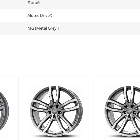
Литой
Alutec DriveX
MG (Metal Grey )