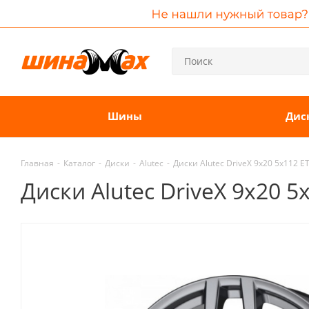
Шины
Дис
Главная
-
Каталог
-
Диски
-
Alutec
-
Диски Alutec DriveX 9x20 5x112 
Диски Alutec DriveX 9x20 