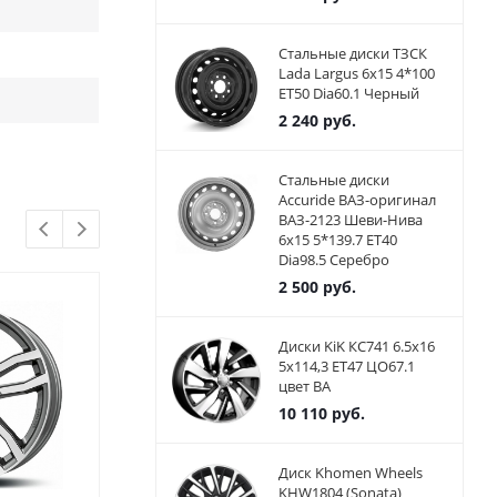
Стальные диски ТЗСК
Lada Largus 6x15 4*100
ET50 Dia60.1 Черный
2 240
руб.
Стальные диски
Accuride ВАЗ-оригинал
ВАЗ-2123 Шеви-Нива
6x15 5*139.7 ET40
Dia98.5 Серебро
2 500
руб.
Диски KiK КС741 6.5x16
5x114,3 ET47 ЦО67.1
цвет BA
10 110
руб.
Диск Khomen Wheels
KHW1804 (Sonata)