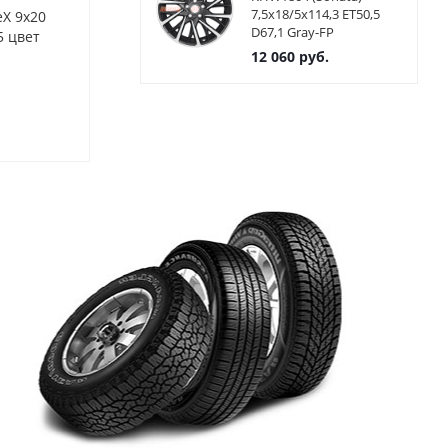
7,5x18/5x114,3 ET50,5
eX 9x20
Диски Alutec Pearl 9x20
Диски Alutec
D67,1 Gray-FP
5 цвет
5x112 ET25 ЦО66.5 цвет CG
5x112 ET35 Ц
Racing Black 
12 060
руб.
Нет в наличии
Нет в нал