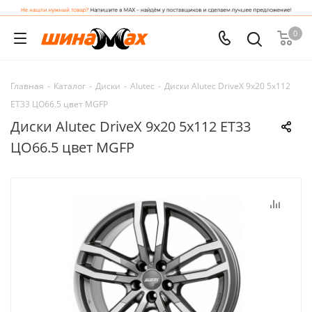
0
Главная
-
Каталог
-
Диски
-
Alutec
-
Диски Alutec DriveX 9x20 5x112
ET33 ЦО66.5 цвет MGFP
Диски Alutec DriveX 9x20 5x112 ET33
ЦО66.5 цвет MGFP