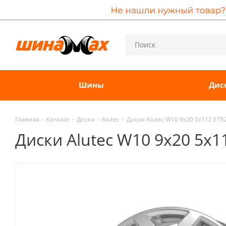
Шины
Дис
Главная
-
Каталог
-
Диски
-
Alutec
-
Диски Alutec W10 9x20 5x112 ET52
Диски Alutec W10 9x20 5x11