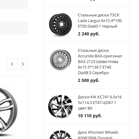
Стальные диски ТЗСК
Lada Largus 6x15 4*100
ET50 Dia60.1 Черный
2 240
руб.
Стальные диски
Accuride ВАЗ-оригинал
ВАЗ-2123 Шеви-Нива
6x15 5*139.7 ET40
Dia98.5 Серебро
2 500
руб.
Диски KiK КС741 6.5x16
5x114,3 ET47 ЦО67.1
цвет BA
10 110
руб.
Диск Khomen Wheels
KHW1804 (Sonata)