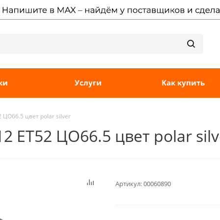
ки
Услуги
Как купить
 ЦО66.5 цвет polar silver
2 ET52 ЦО66.5 цвет polar silv
Артикул:
00060890