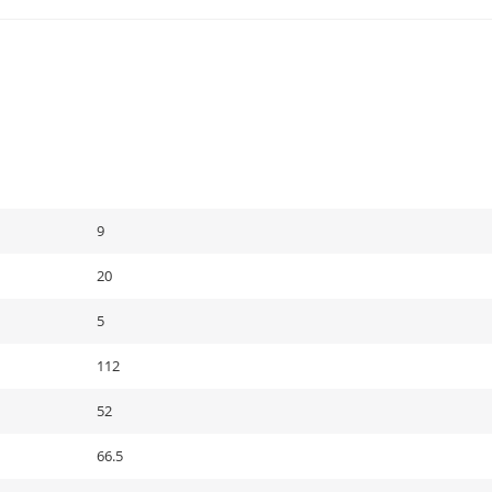
9
20
5
112
52
66.5