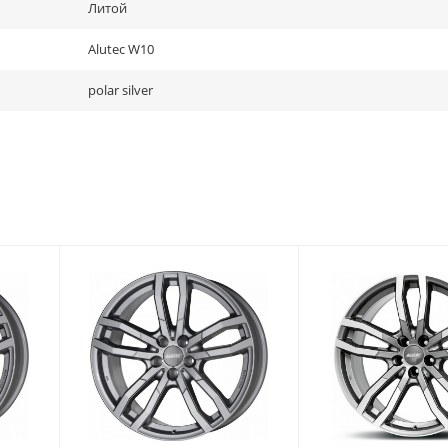
Литой
Alutec W10
polar silver