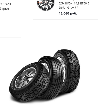
7,5x18/5x114,3 ET50,5
eX 9x20
Диски Alutec DriveX 9x20
Диски Alutec 
D67,1 Gray-FP
5 цвет
5x112 ET43 ЦО66.5 цвет
5x112 ET25 Ц
MGFP
12 060
руб.
Нет в наличии
Нет в нал