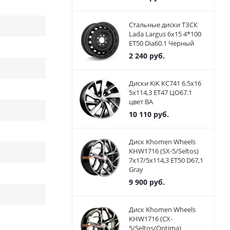
Стальные диски ТЗСК
Lada Largus 6x15 4*100
ET50 Dia60.1 Черный
2 240
руб.
Диски KiK КС741 6.5x16
5x114,3 ET47 ЦО67.1
цвет BA
10 110
руб.
Диск Khomen Wheels
KHW1716 (SX-5/Seltos)
7x17/5x114,3 ET50 D67,1
Gray
9 900
руб.
Диск Khomen Wheels
KHW1716 (CX-
5/Seltos/Optima)