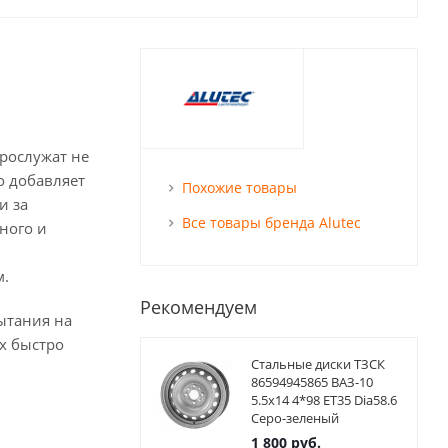
прослужат не
о добавляет
Похожие товары
и за
Все товары бренда Alutec
ного и
м.
Рекомендуем
ытания на
х быстро
Стальные диски ТЗСК
86594945865 ВАЗ-10
5.5x14 4*98 ET35 Dia58.6
Серо-зеленый
1 800
руб.