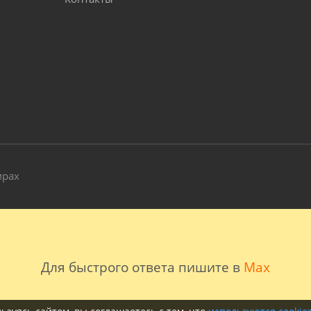
и
мрах
Для быстрого ответа пишите в
Max