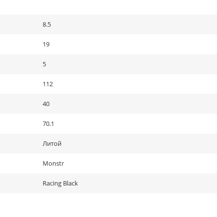
8.5
19
5
112
40
70.1
Литой
Monstr
Racing Black