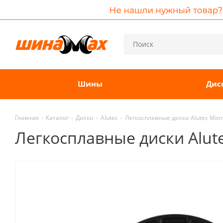
Шины
Дис
Главная
-
Каталог
-
Диски
-
Alutec
-
Легкосплавные диски Alutec Monst
Легкосплавные диски Alutec