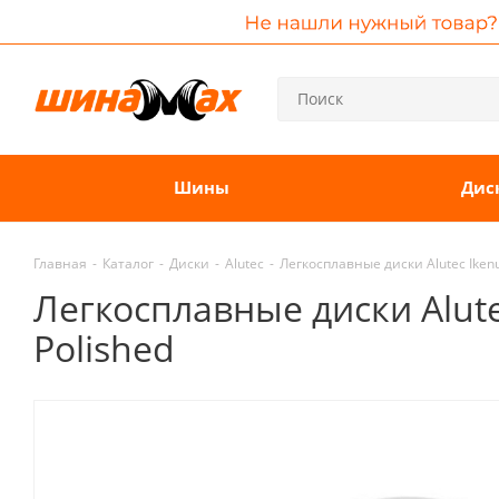
Шины
Дис
Главная
-
Каталог
-
Диски
-
Alutec
-
Легкосплавные диски Alutec Ikenu
Легкосплавные диски Alute
Polished