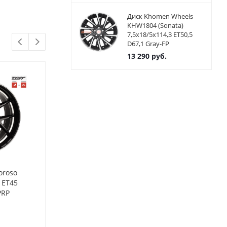
Диск Khomen Wheels
KHW1804 (Sonata)
7,5x18/5x114,3 ET50,5
D67,1 Gray-FP
13 290
руб.
oroso
Диски Alutec Grip 8x18
Диски Alutec 
 ET45
5x112 ET40 ЦО70.1 цвет
5x112 ET52 Ц
PRP
polar silver
graphite
Нет в наличии
Нет в нал