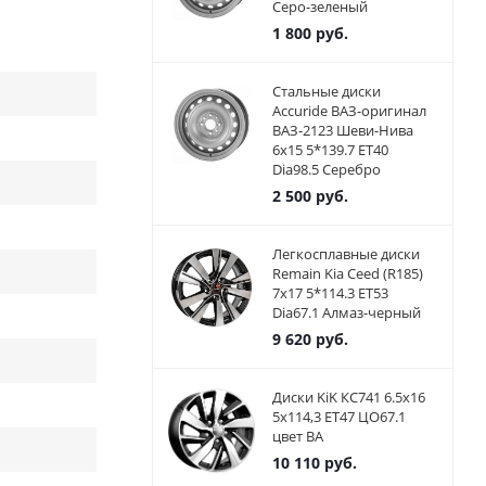
Серо-зеленый
1 800
руб.
Стальные диски
Accuride ВАЗ-оригинал
ВАЗ-2123 Шеви-Нива
6x15 5*139.7 ET40
Dia98.5 Серебро
2 500
руб.
Легкосплавные диски
Remain Kia Ceed (R185)
7x17 5*114.3 ET53
Dia67.1 Алмаз-черный
9 620
руб.
Диски KiK КС741 6.5x16
5x114,3 ET47 ЦО67.1
цвет BA
10 110
руб.