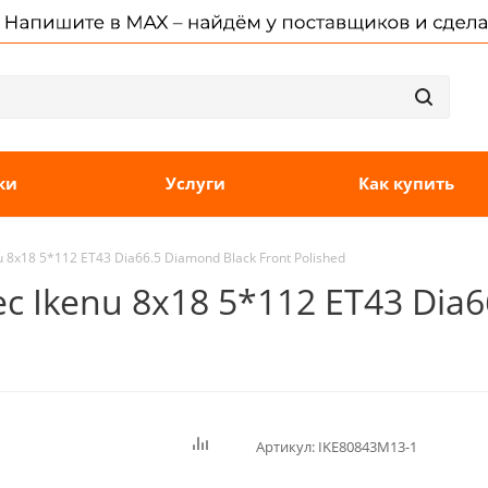
ки
Услуги
Как купить
 8x18 5*112 ET43 Dia66.5 Diamond Black Front Polished
c Ikenu 8x18 5*112 ET43 Dia6
Артикул:
IKE80843M13-1