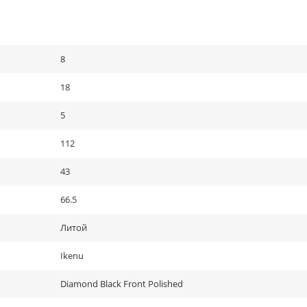
8
18
5
112
43
66.5
Литой
Ikenu
Diamond Black Front Polished