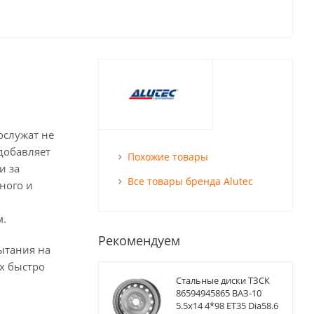
ослужат не
 добавляет
Похожие товары
и за
Все товары бренда Alutec
ного и
м.
Рекомендуем
ытания на
х быстро
Стальные диски ТЗСК
86594945865 ВАЗ-10
5.5x14 4*98 ET35 Dia58.6