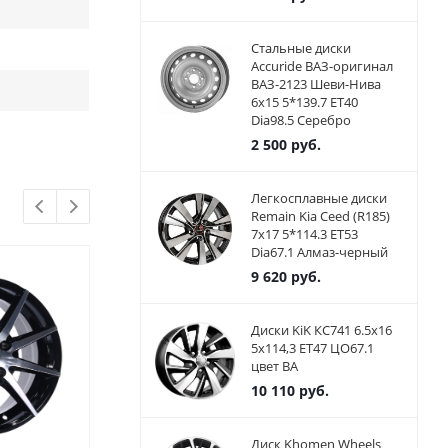
Стальные диски
Accuride ВАЗ-оригинал
ВАЗ-2123 Шеви-Нива
6x15 5*139.7 ET40
Dia98.5 Серебро
2 500
руб.
Легкосплавные диски
Remain Kia Ceed (R185)
7x17 5*114.3 ET53
Dia67.1 Алмаз-черный
9 620
руб.
Диски KiK КС741 6.5x16
5x114,3 ET47 ЦО67.1
цвет BA
10 110
руб.
Диск Khomen Wheels