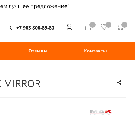
0
0
0
+7 903 800-89-80
Отзывы
Контакты
K MIRROR