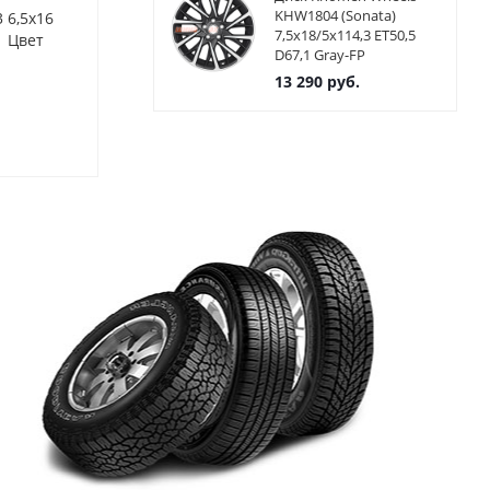
KHW1804 (Sonata)
 6,5x16
Диски Alcasta M53 6,5x16
Диски Alcasta
7,5x18/5x114,3 ET50,5
1 Цвет
5x110 ET37 ЦО65,1 Цвет
5x110 ET37 Ц
D67,1 Gray-FP
GMF
BKF
13 290
руб.
Нет в наличии
Нет в нал