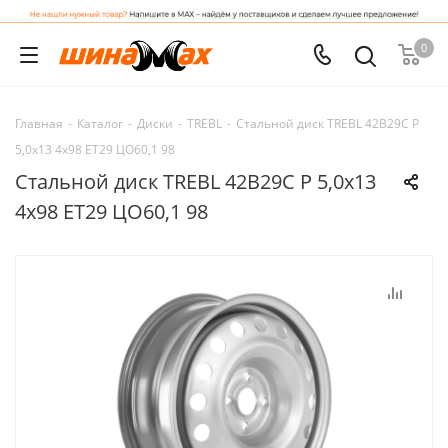
0
Главная
-
Каталог
-
Диски
-
TREBL
-
Стальной диск TREBL 42B29С P
5,0x13 4x98 ET29 ЦО60,1 98
Стальной диск TREBL 42B29С P 5,0x13
4x98 ET29 ЦО60,1 98