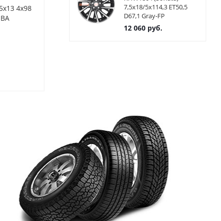
7,5x18/5x114,3 ET50,5
5x13 4x98
Диски NEO 337 5x13 4x98
Диски NEO 34
D67,1 Gray-FP
 BA
ET35 ЦО58.6 цвет S
ET35 ЦО58.6 
12 060
руб.
Нет в наличии
Нет в нал