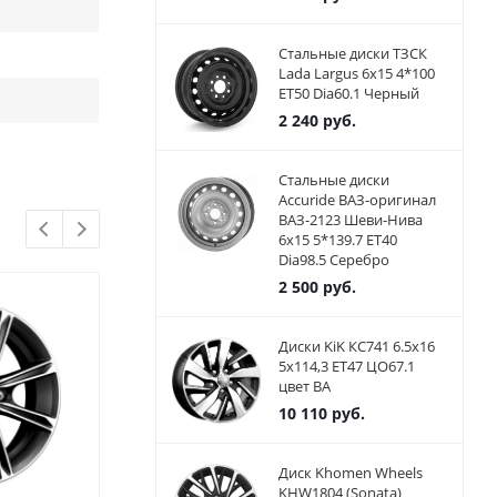
Стальные диски ТЗСК
Lada Largus 6x15 4*100
ET50 Dia60.1 Черный
2 240
руб.
Стальные диски
Accuride ВАЗ-оригинал
ВАЗ-2123 Шеви-Нива
6x15 5*139.7 ET40
Dia98.5 Серебро
2 500
руб.
Диски KiK КС741 6.5x16
5x114,3 ET47 ЦО67.1
цвет BA
10 110
руб.
Диск Khomen Wheels
KHW1804 (Sonata)