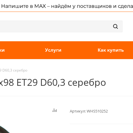
ки
Услуги
Как купить
9 D60,3 серебро
x98 ET29 D60,3 серебро
Артикул:
WHS510252