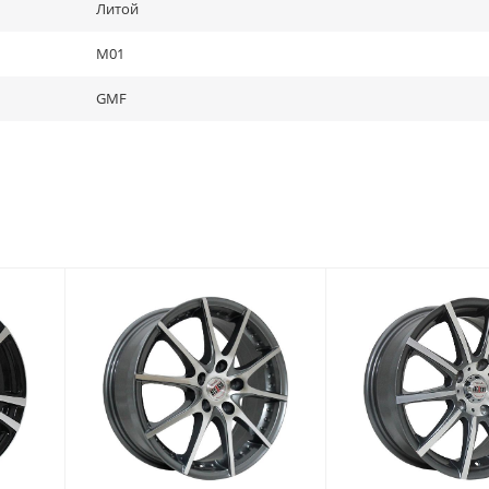
Литой
M01
GMF