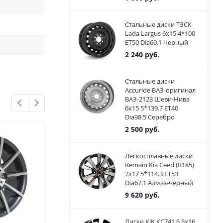
Стальные диски ТЗСК
Lada Largus 6x15 4*100
ET50 Dia60.1 Черный
2 240
руб.
Стальные диски
Accuride ВАЗ-оригинал
ВАЗ-2123 Шеви-Нива
6x15 5*139.7 ET40
Dia98.5 Серебро
2 500
руб.
Легкосплавные диски
Remain Kia Ceed (R185)
7x17 5*114.3 ET53
Dia67.1 Алмаз-черный
9 620
руб.
Диски KiK КС741 6.5x16