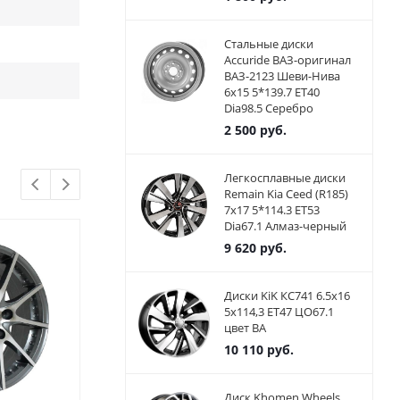
Стальные диски
Accuride ВАЗ-оригинал
ВАЗ-2123 Шеви-Нива
6x15 5*139.7 ET40
Dia98.5 Серебро
2 500
руб.
Легкосплавные диски
Remain Kia Ceed (R185)
7x17 5*114.3 ET53
Dia67.1 Алмаз-черный
9 620
руб.
Диски KiK КС741 6.5x16
5x114,3 ET47 ЦО67.1
цвет BA
10 110
руб.
Диск Khomen Wheels