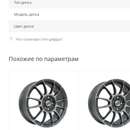
Тип диска
Модель диска
Цвет диска
?
Что означают эти цифры?
Похожие по параметрам