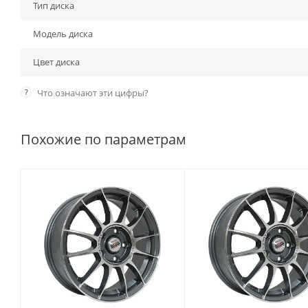
Тип диска
Модель диска
Цвет диска
?
Что означают эти цифры?
Похожие по параметрам