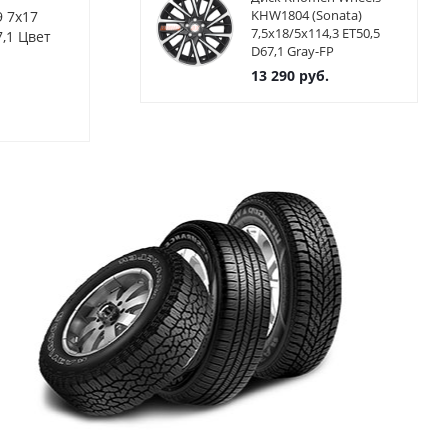
KHW1804 (Sonata)
9 7x17
Диски Alcasta M19 7x17
Диски Alcast
7,5x18/5x114,3 ET50,5
,1 Цвет
5x114,3 ET48,5 ЦО67,1 Цвет
5x114,3 ET45
D67,1 Gray-FP
BKF
BKF
13 290
руб.
Нет в наличии
Нет в нал