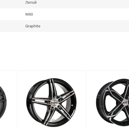
Литой
M60
Graphite