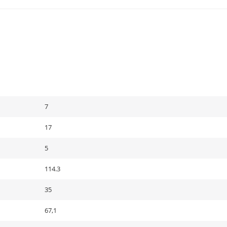
7
17
5
114.3
35
67,1