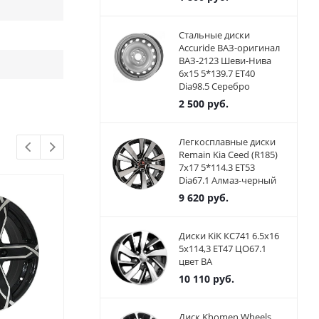
Стальные диски
Accuride ВАЗ-оригинал
ВАЗ-2123 Шеви-Нива
6x15 5*139.7 ET40
Dia98.5 Серебро
2 500
руб.
Легкосплавные диски
Remain Kia Ceed (R185)
7x17 5*114.3 ET53
Dia67.1 Алмаз-черный
9 620
руб.
Диски KiK КС741 6.5x16
5x114,3 ET47 ЦО67.1
цвет BA
10 110
руб.
Диск Khomen Wheels