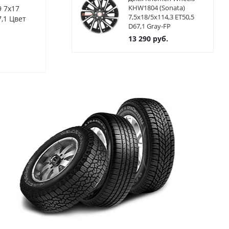
KHW1804 (Sonata)
9 7x17
Диски Alcasta M19 7x17
Диски Alcast
7,5x18/5x114,3 ET50,5
,1 Цвет
5x114,3 ET48,5 ЦО67,1 Цвет
5x114,3 ET45
D67,1 Gray-FP
BKF
BKF
13 290
руб.
Нет в наличии
Нет в нал