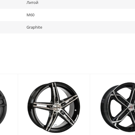
Литой
M60
Graphite