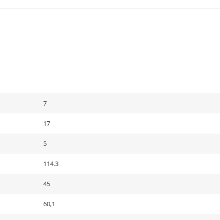
7
17
5
114.3
45
60,1