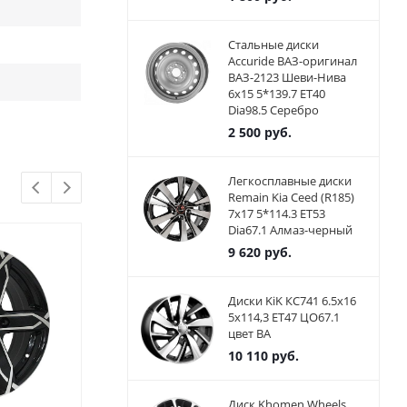
Стальные диски
Accuride ВАЗ-оригинал
ВАЗ-2123 Шеви-Нива
6x15 5*139.7 ET40
Dia98.5 Серебро
2 500
руб.
Легкосплавные диски
Remain Kia Ceed (R185)
7x17 5*114.3 ET53
Dia67.1 Алмаз-черный
9 620
руб.
Диски KiK КС741 6.5x16
5x114,3 ET47 ЦО67.1
цвет BA
10 110
руб.
Диск Khomen Wheels