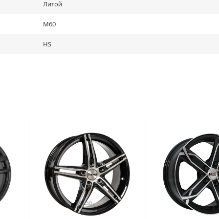
Литой
M60
HS