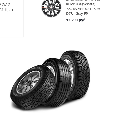
KHW1804 (Sonata)
9 7x17
Диски Alcasta M19 7x17
Диски Alcast
7,5x18/5x114,3 ET50,5
,1 Цвет
5x114,3 ET48,5 ЦО67,1 Цвет
5x114,3 ET45
D67,1 Gray-FP
BKF
BKF
13 290
руб.
Нет в наличии
Нет в нал