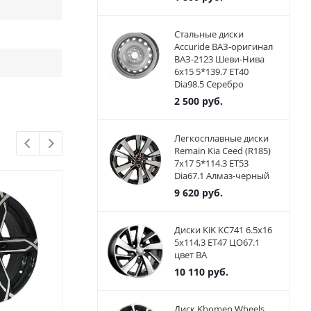
Стальные диски
Accuride ВАЗ-оригинал
ВАЗ-2123 Шеви-Нива
6x15 5*139.7 ET40
Dia98.5 Серебро
2 500
руб.
Легкосплавные диски
Remain Kia Ceed (R185)
7x17 5*114.3 ET53
Dia67.1 Алмаз-черный
9 620
руб.
Диски KiK КС741 6.5x16
5x114,3 ET47 ЦО67.1
цвет BA
10 110
руб.
Диск Khomen Wheels