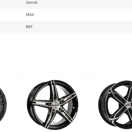
Литой
M64
BKF