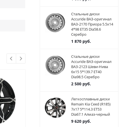
Стальные диски
Accuride ВАЗ-оригинал
ВАЗ-2170 Приора 5.5x14
4*98 ET35 Dia58.6
Серебро
1 870
руб.
Стальные диски
Accuride ВАЗ-оригинал
ВАЗ-2123 Шеви-Нива
6x15 5*139.7 ET40
Dia98.5 Серебро
2 500
руб.
Легкосплавные диски
Remain Kia Ceed (R185)
7x17 5*114.3 ET53
Dia67.1 Алмаз-черный
9 620
руб.