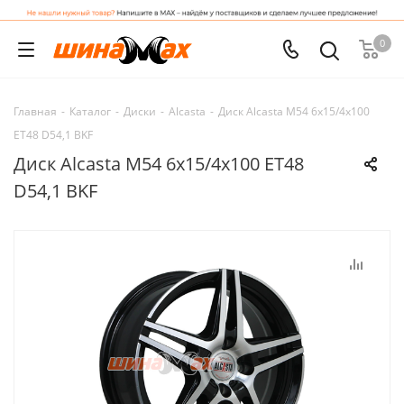
0
Главная
-
Каталог
-
Диски
-
Alcasta
-
Диск Alcasta M54 6x15/4x100
ET48 D54,1 BKF
Диск Alcasta M54 6x15/4x100 ET48
D54,1 BKF