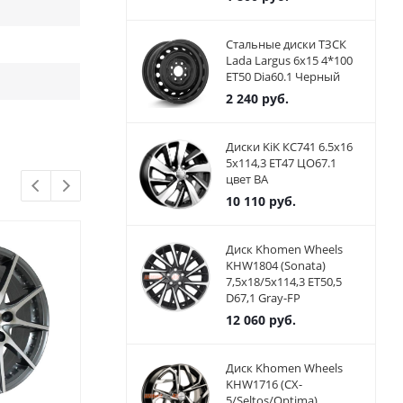
Стальные диски ТЗСК
Lada Largus 6x15 4*100
ET50 Dia60.1 Черный
2 240
руб.
Диски KiK КС741 6.5x16
5x114,3 ET47 ЦО67.1
цвет BA
10 110
руб.
Диск Khomen Wheels
KHW1804 (Sonata)
7,5x18/5x114,3 ET50,5
D67,1 Gray-FP
12 060
руб.
Диск Khomen Wheels
KHW1716 (CX-
5/Seltos/Optima)