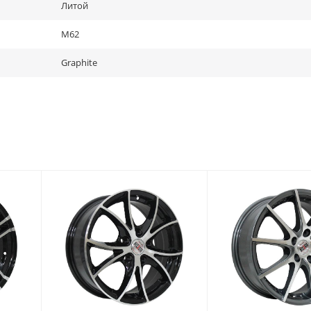
Литой
M62
Graphite