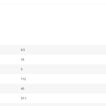
6.5
16
5
112
45
57.1