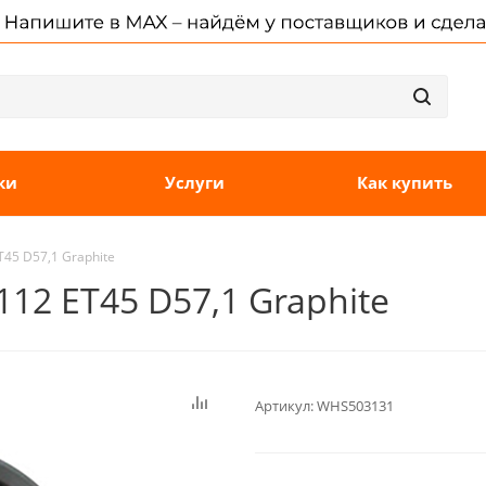
ки
Услуги
Как купить
T45 D57,1 Graphite
112 ET45 D57,1 Graphite
Артикул:
WHS503131