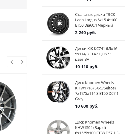
Стальные диски ТЗСК
Lada Largus 6x15 4*100
ET50 Dia60.1 Черный
2 240
руб.
Диски KiK КС741 6.5x16
5x114,3 ET47 ЦО67.1
цвет BA
10 110
руб.
Диск Khomen Wheels
KHW1716 (SX-5/Seltos)
7x17/5x114,3 ET50 D67,1
Gray
10 600
руб.
Диск Khomen Wheels
KHW1504 (Rapid)
6x15/5x100 ET38 D57,1 F-