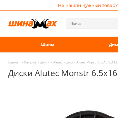
Шины
Дис
Главная
-
Каталог
-
Диски
-
Alutec
-
Диски Alutec Monstr 6.5x16 5x112
Диски Alutec Monstr 6.5x1