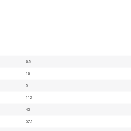
6.5
16
5
112
40
57.1