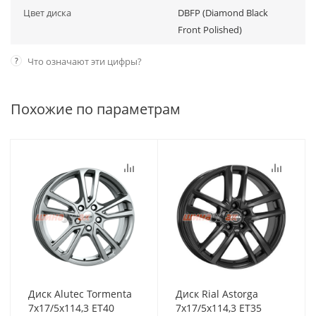
Цвет диска
DBFP (Diamond Black
Front Polished)
?
Что означают эти цифры?
Похожие по параметрам
Диск Alutec Tormenta
Диск Rial Astorga
7x17/5x114,3 ET40
7x17/5x114,3 ET35