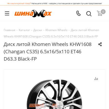
0
Главная
-
Каталог
-
Диски
-
Khomen Wheels
-
Диск литой Khomen
Wheels KHW1608 (Changan CS35) 6.5x16/5x110 ET46 D63.3 Black-FP
Диск литой Khomen Wheels KHW1608
(Changan CS35) 6.5x16/5x110 ET46
D63.3 Black-FP